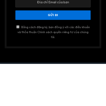
Bằng cách đăng ký, bạn đồng ý với các điều khoản
và thỏa thuận Chính sách quyền riêng tư của chúng
tôi.
Website là TRANG THÔNG TIN TRUYỀN THÔNG NỘI BỘ. Các bài
viết trên trang chỉ có tính chất tham khảo, không thay thế cho
việc chẩn đoán hoặc điều trị.
© 2026 Phong Cách Thẩm Mỹ. Designed by DCO Group
Truyền thông