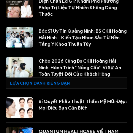
Diện Chẩn Là Gì? Khám Phá Phương
Pháp Trị Liệu Tự Nhiên Không Dùng
Thuốc
Bác Sĩ Uy Tín Quảng Ninh: BS CKII Hoàng
Hải Ninh – Kiến Tạo Nhan Sắc Từ Nền
Tảng Y Khoa Thuần Túy
Chào 2026 Cùng Bs CKII Hoàng Hải
Ninh: Hành Trình “Nâng Cấp” Vì Sự An
Toàn Tuyệt Đối Của Khách Hàng
LỰA CHỌN DÀNH RIÊNG BẠN
Bí Quyết Phẫu Thuật Thẩm Mỹ Mũi Đẹp:
Mọi Điều Bạn Cần Biết
QUANTUM HEALTHCARE VIỆT NAM