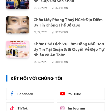
Nhi: Cặp Đôi Sân Khấu
08/03/2024
374
VIEWS
Chân Mày Phong Thuỷ HCM: Địa Điểm
Uy Tín Không Thể Bỏ Qua
09/02/2025
332
VIEWS
Khám Phá Dịch Vụ Làm Hồng Nhũ Hoa
Uy Tín Tại Quận 3: Bí Quyết Vẻ Đẹp Tự
Nhiên và An Toàn
04/02/2025
301
VIEWS
KẾT NỐI VỚI CHÚNG TÔI
Facebook
YouTube
TikTok
Instagram