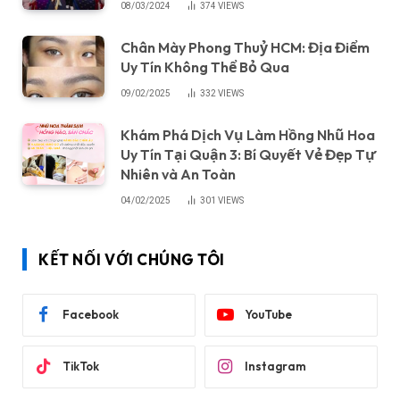
08/03/2024
374
VIEWS
Chân Mày Phong Thuỷ HCM: Địa Điểm
Uy Tín Không Thể Bỏ Qua
09/02/2025
332
VIEWS
Khám Phá Dịch Vụ Làm Hồng Nhũ Hoa
Uy Tín Tại Quận 3: Bí Quyết Vẻ Đẹp Tự
Nhiên và An Toàn
04/02/2025
301
VIEWS
KẾT NỐI VỚI CHÚNG TÔI
Facebook
YouTube
TikTok
Instagram