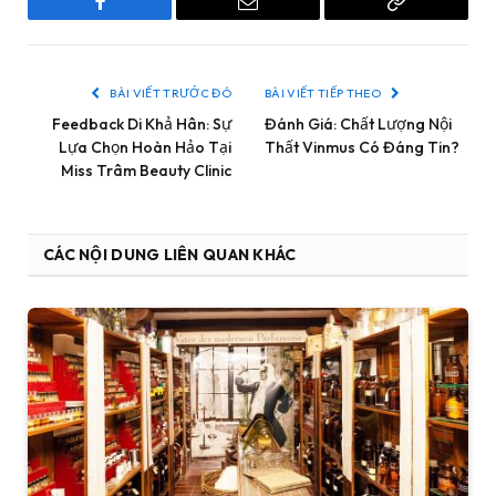
Facebook
Email
Copy
Link
BÀI VIẾT TRƯỚC ĐÓ
BÀI VIẾT TIẾP THEO
Feedback Di Khả Hân: Sự
Đánh Giá: Chất Lượng Nội
Lựa Chọn Hoàn Hảo Tại
Thất Vinmus Có Đáng Tin?
Miss Trâm Beauty Clinic
CÁC NỘI DUNG LIÊN QUAN KHÁC