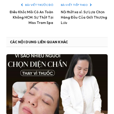
BÀI VIẾT TRƯỚC ĐÓ
BÀI VIẾT TIẾP THEO
Điêu Khắc Môi Có An Toàn
Nội thất xa xỉ: Sự Lựa Chọn
Không HCM: Sự Thật Tại
Hàng Đầu Của Giới Thượng
Miss Tram Spa
Lưu
CÁC NỘI DUNG LIÊN QUAN KHÁC