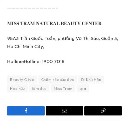
————————————-
𝐌𝐈𝐒𝐒 𝐓𝐑𝐀𝐌 𝐍𝐀𝐓𝐔𝐑𝐀𝐋 𝐁𝐄𝐀𝐔𝐓𝐘 𝐂𝐄𝐍𝐓𝐄𝐑
95A3 Trần Quốc Toản, phường Võ Thị Sáu, Quận 3,
Ho Chi Minh City,
Hotline:Hotline: 1900 7018
Beauty Clinic
Chăm sóc sắc đẹp
Di Khả Hân
Hoa hậu
làm đẹp
Miss Tram
spa
Facebook
Email
Copy
Link