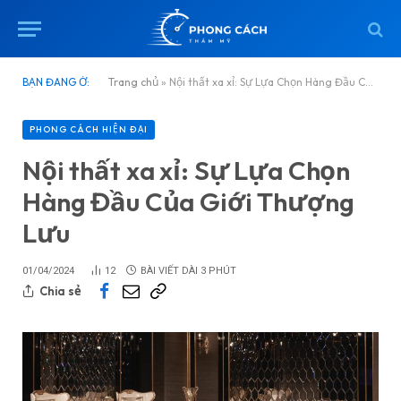
BẠN ĐANG Ở:
Trang chủ
»
Nội thất xa xỉ: Sự Lựa Chọn Hàng Đầu Của Giới Thượng Lưu
PHONG CÁCH HIỆN ĐẠI
Nội thất xa xỉ: Sự Lựa Chọn
Hàng Đầu Của Giới Thượng
Lưu
01/04/2024
12
BÀI VIẾT DÀI 3 PHÚT
Chia sẻ