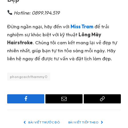
Hotline: 0899.194.519
Đừng ngần ngại, hãy đến với
Miss Tram
để trải
nghiệm sự khác biệt với kỹ thuật
Lông Mày
Hairstroke
. Chúng tôi cam kết mang lại vẻ đẹp tự
nhiên nhất, giúp bạn tự tin tỏa sáng mỗi ngày. Hãy
liên hệ ngay để được tư vấn và đặt lịch làm đẹp.
phongcachthammy0
Facebook
Email
Copy
Link
BÀI VIẾT TRƯỚC ĐÓ
BÀI VIẾT TIẾP THEO