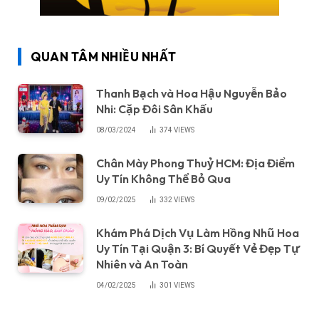
QUAN TÂM NHIỀU NHẤT
Thanh Bạch và Hoa Hậu Nguyễn Bảo
Nhi: Cặp Đôi Sân Khấu
08/03/2024
374
VIEWS
Chân Mày Phong Thuỷ HCM: Địa Điểm
Uy Tín Không Thể Bỏ Qua
09/02/2025
332
VIEWS
Khám Phá Dịch Vụ Làm Hồng Nhũ Hoa
Uy Tín Tại Quận 3: Bí Quyết Vẻ Đẹp Tự
Nhiên và An Toàn
04/02/2025
301
VIEWS