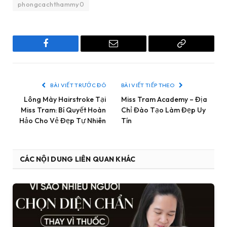
phongcachthammy0
Facebook
Email
Copy
Link
BÀI VIẾT TRƯỚC ĐÓ
BÀI VIẾT TIẾP THEO
Lông Mày Hairstroke Tại
Miss Tram Academy – Địa
Miss Tram: Bí Quyết Hoàn
Chỉ Đào Tạo Làm Đẹp Uy
Hảo Cho Vẻ Đẹp Tự Nhiên
Tín
CÁC NỘI DUNG LIÊN QUAN KHÁC