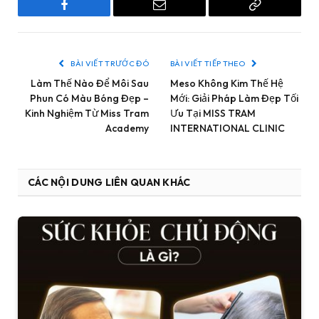
Facebook
Email
Copy
Link
BÀI VIẾT TRƯỚC ĐÓ
BÀI VIẾT TIẾP THEO
Làm Thế Nào Để Môi Sau
Meso Không Kim Thế Hệ
Phun Có Màu Bóng Đẹp –
Mới: Giải Pháp Làm Đẹp Tối
Kinh Nghiệm Từ Miss Tram
Ưu Tại MISS TRAM
Academy
INTERNATIONAL CLINIC
CÁC NỘI DUNG LIÊN QUAN KHÁC