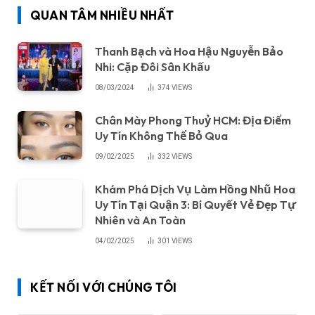
QUAN TÂM NHIỀU NHẤT
Thanh Bạch và Hoa Hậu Nguyễn Bảo
Nhi: Cặp Đôi Sân Khấu
08/03/2024
374
VIEWS
Chân Mày Phong Thuỷ HCM: Địa Điểm
Uy Tín Không Thể Bỏ Qua
09/02/2025
332
VIEWS
Khám Phá Dịch Vụ Làm Hồng Nhũ Hoa
Uy Tín Tại Quận 3: Bí Quyết Vẻ Đẹp Tự
Nhiên và An Toàn
04/02/2025
301
VIEWS
KẾT NỐI VỚI CHÚNG TÔI