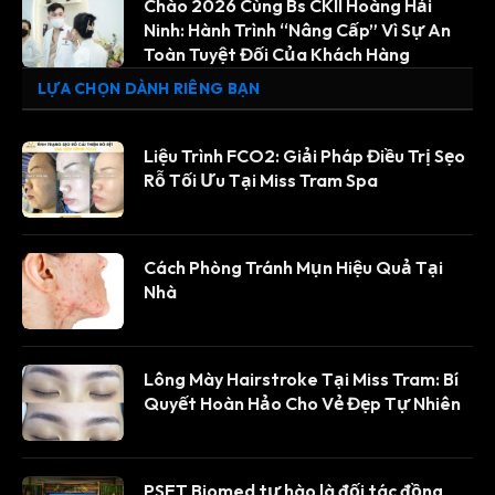
Chào 2026 Cùng Bs CKII Hoàng Hải
Ninh: Hành Trình “Nâng Cấp” Vì Sự An
Toàn Tuyệt Đối Của Khách Hàng
LỰA CHỌN DÀNH RIÊNG BẠN
Liệu Trình FCO2: Giải Pháp Điều Trị Sẹo
Rỗ Tối Ưu Tại Miss Tram Spa
Cách Phòng Tránh Mụn Hiệu Quả Tại
Nhà
Lông Mày Hairstroke Tại Miss Tram: Bí
Quyết Hoàn Hảo Cho Vẻ Đẹp Tự Nhiên
PSET Biomed tự hào là đối tác đồng