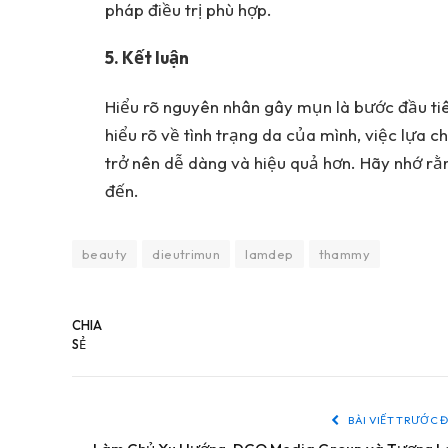
pháp điều trị phù hợp.
5. Kết luận
Hiểu rõ nguyên nhân gây mụn là bước đầu tiê
hiểu rõ về tình trạng da của mình, việc lựa
trở nên dễ dàng và hiệu quả hơn. Hãy nhớ rằ
đến.
beauty
dieutrimun
lamdep
thammy
CHIA
SẺ
BÀI VIẾT TRƯỚC 