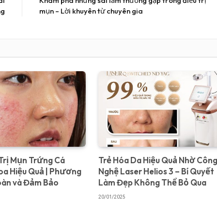
ai
Khám phá những sai lầm thường gặp trong điều trị
ng
mụn – Lời khuyên từ chuyên gia
Trị Mụn Trứng Cá
Trẻ Hóa Da Hiệu Quả Nhờ Côn
oa Hiệu Quả | Phương
Nghệ Laser Helios 3 – Bí Quyết
oàn và Đảm Bảo
Làm Đẹp Không Thể Bỏ Qua
20/01/2025