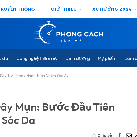
TRUYỀN THÔNG
GIỚI THIỆU
XU HƯỚNG 2024
c da
Công nghệ thẩm mỹ
Dinh dưỡng
Mỹ phẩm
Làm đ
Đầu Tiên Trong Hành Trình Chăm Sóc Da
ây Mụn: Bước Đầu Tiên
 Sóc Da
Chia sẻ