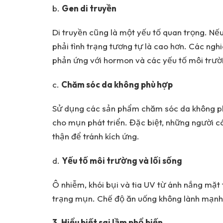
b.
Gen di truyền
Di truyền cũng là một yếu tố quan trọng. Nế
phải tình trạng tương tự là cao hơn. Các ngh
phản ứng với hormon và các yếu tố môi trườ
c.
Chăm sóc da không phù hợp
Sử dụng các sản phẩm chăm sóc da không phù
cho mụn phát triển. Đặc biệt, những người 
thận để tránh kích ứng.
d.
Yếu tố môi trường và lối sống
Ô nhiễm, khói bụi và tia UV từ ánh nắng mặt 
trạng mụn. Chế độ ăn uống không lành mạnh 
3. Hiểu biết sai lầm phổ biến