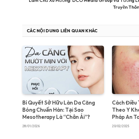
Làm Chủ Xu Hướng: DCO Media Group và Tương L
Truyền Thô
CÁC NỘI DUNG LIÊN QUAN KHÁC
Bí Quyết Sở Hữu Làn Da Căng
Cách Điều 
Bóng Chuẩn Hàn: Tại Sao
Theo Y Kh
Mesotherapy Là “Chân Ái”?
Pháp An T
28/01/2026
20/02/2025