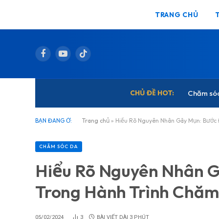
TRANG CHỦ
Facebook
YouTube
TikTok
CHỦ ĐỀ HOT:
Chăm só
BẠN ĐANG Ở:
Trang chủ
»
Hiểu Rõ Nguyên Nhân Gây Mụn: Bước 
CHĂM SÓC DA
Hiểu Rõ Nguyên Nhân G
Trong Hành Trình Chăm
05/02/2024
3
BÀI VIẾT DÀI 3 PHÚT