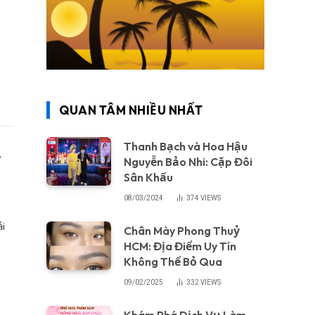
QUAN TÂM NHIỀU NHẤT
Thanh Bạch và Hoa Hậu
t
Nguyễn Bảo Nhi: Cặp Đôi
Sân Khấu
08/03/2024
374
VIEWS
ải
Chân Mày Phong Thuỷ
HCM: Địa Điểm Uy Tín
Không Thể Bỏ Qua
09/02/2025
332
VIEWS