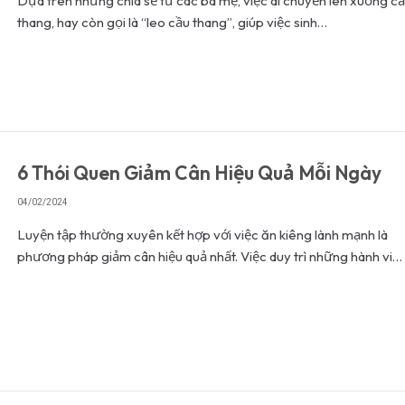
Dựa trên những chia sẻ từ các bà mẹ, việc di chuyển lên xuống c
thang, hay còn gọi là “leo cầu thang”, giúp việc sinh…
6 Thói Quen Giảm Cân Hiệu Quả Mỗi Ngày
04/02/2024
Luyện tập thường xuyên kết hợp với việc ăn kiêng lành mạnh là
phương pháp giảm cân hiệu quả nhất. Việc duy trì những hành vi…