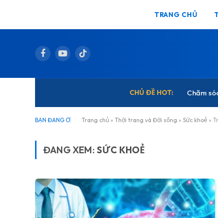
TRANG CHỦ
Facebook
YouTube
TikTok
CHỦ ĐỀ HOT:
Chăm só
BẠN ĐANG Ở:
Trang chủ
»
Thời trang và Đời sống
»
Sức khoẻ
»
T
ĐANG XEM:
SỨC KHOẺ