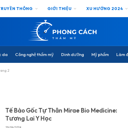
TRUYỀN THÔNG
GIỚI THIỆU
XU HƯỚNG 2024
c da
Công nghệ thẩm mỹ
Dinh dưỡng
Mỹ phẩm
Làm đ
rang 2
Tế Bào Gốc Tự Thân Mirae Bio Medicine:
Tương Lai Y Học
29/06/2024