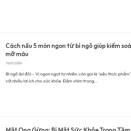
Cách nấu 5 món ngon từ bí ngô giúp kiểm so
mỡ máu
16/01/2024
Bí ngô (bí đỏ) – Vị ngon ngọt tự nhiên, còn gọi là “siêu thực phẩm
với nhiều lợi ích cho sức khỏe. Đắm chìm trong…
Mật Ong Gừng: Bí Mật Sức Khỏe Trong Tầm