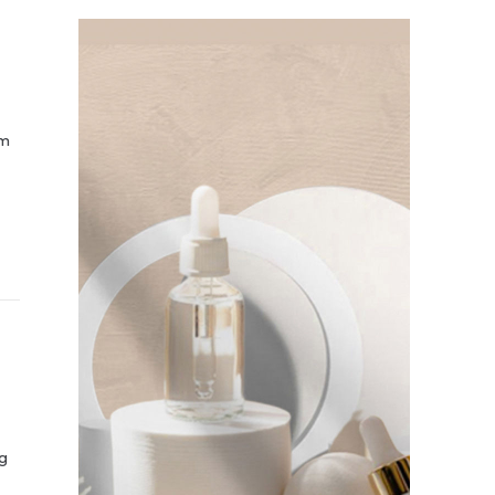
ồm
ng